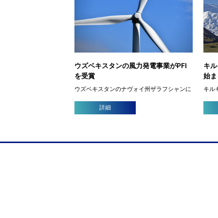
ウズベキスタンの風力発電事業がPFI
キル
を受賞
始ま
ウズベキスタンのナヴォイ州ザラフシャンに
キル
風力発電所を建設する事業が、PFI（プロジ
ギス
ェクトファイナンスインターナショナル）に
が始
詳細
おいてディール・オブ・ザ・イヤーに選ばれ
保全
ました。 このプロジェクトは、ウズベキスタ
率な
ンの投資産業貿易 […]
そうい