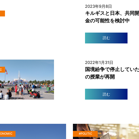
2023年9月8日
キルギスと日本、共同
金の可能性を検討中
読む
2022年1月31日
国境紛争で停止してい
C
の授業が再開
読む
CONOMIC
#POLITIC