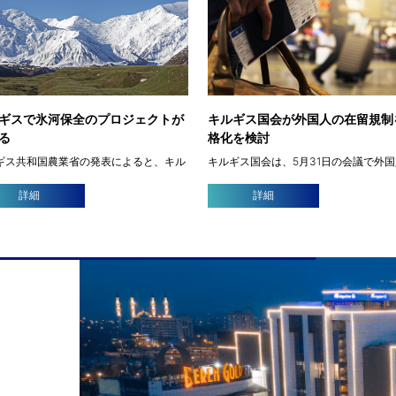
ギスで氷河保全のプロジェクトが
キルギス国会が外国人の在留規制
る
格化を検討
ギス共和国農業省の発表によると、キル
キルギス国会は、5月31日の会議で外
国内にある氷河を保全するプロジェクト
外国滞在に関する法案の修正を一次審
まりました。ビシュケクで開かれた氷河
決しました。これについて国会の広報
詳細
詳細
運動の集会にて発表されました。 「非効
告しています。 この法案では、無査証
牧草地の整備は優先課題の一つだ。現在
適用期間に関する「60/120」の原則に
った土地は約 […]
制限を導入 […]