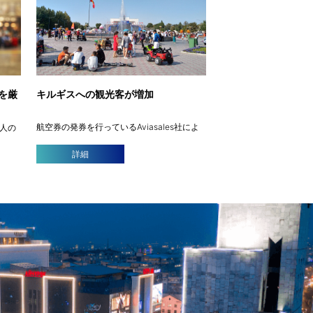
を厳
キルギスへの観光客が増加
航空券の発券を行っているAviasales社によ
国人の
ると、2022年夏のキルギスへの観光客は大
議で可
幅に増加しました。去年の同時期と比較する
部が報
詳細
と、外国人のキルギスへの航空券の予約数は
制度の
およそ2倍に達しました。 同社によると、観
基づく
光に来て […]