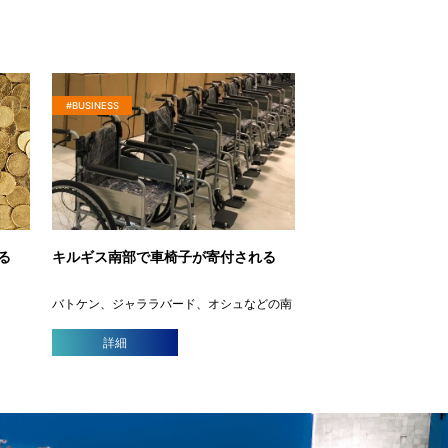
#BUSINESS
る
キルギス南部で車椅子が寄付される
、
バトケン、ジャララバード、オシュなどの南
まし
部地域で活動するソーシャルワーカーを対象
従来の
とするトレーニングセッションが開催され、
詳細
を選択
新しい車椅子について説明が行われました。
タック
トレーニングセッションはキルギス共和国労
働省とLDS慈善財 […]