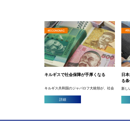
#B
#ECONOMIC
日本
キルギスで社会保障が手厚くなる
る条
キルギス共和国のジャパロフ大統領が、社会
新し
的弱者への保障に関する法令に署名しまし
クセ
た。 法令では社会的に弱い立場にある子供や
ます
詳細
障害者に対する保障を強化され、法令は
能」
2022年6月1日より発効します。また保障へ
これ
の財源の確保のため、 […]
Centr