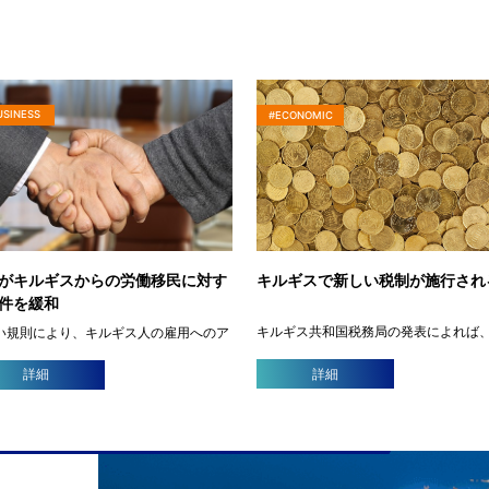
USINESS
#ECONOMIC
がキルギスからの労働移民に対す
キルギスで新しい税制が施行され
件を緩和
キルギス共和国税務局の発表によれば
い規則により、キルギス人の雇用へのア
2022年１月より新しい税制が施行され
スが容易になり、彼らの権利が保護され
た。 新しい税制では、対象の納税者は
。 キルギス人は新しい在留資格「特定技
詳細
詳細
税かフラット・タックス（均等税）か
として日本で雇用される機会を得ます。
できるようになったとし、フラット・
についてキルギスの関連省庁が
スを選んだ場合はVA […]
alasia.n […]